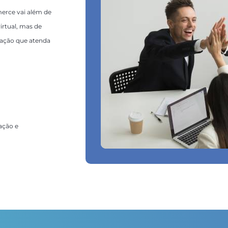
erce vai além de
irtual, mas de
cação que atenda
ação e