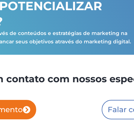
a POTENCIALIZAR
?
és de conteúdos e estratégias de marketing na
ancar seus objetivos através do marketing digital.
 contato com nossos espec
amento
Falar 