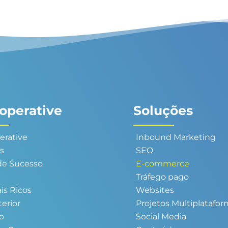
operative
Soluções
erative
Inbound Marketing
es
SEO
de Sucesso
E-commerce
Tráfego pago
is Ricos
Websites
terior
Projetos Multiplatafo
o
Social Media