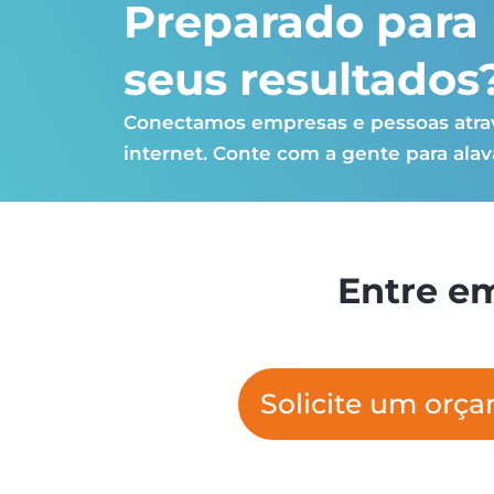
Preparado par
seus resultados
Conectamos empresas e pessoas atrav
internet. Conte com a gente para alav
Entre em
Solicite um orç