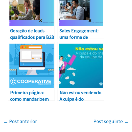
Geração de leads
Sales Engagement:
qualificados para B2B
uma forma de
ainda é um ponto de
aumentar suas
atenção para 80%
vendas e manter seu
das empresas
time comercial
sempre de agenda
cheia
Primeira página:
Não estou vendendo.
como mandar bem
A culpa é do
no rankeamento do
marketing ou da
Google.
equipe de vendas?
←
Post anterior
Post seguinte
→