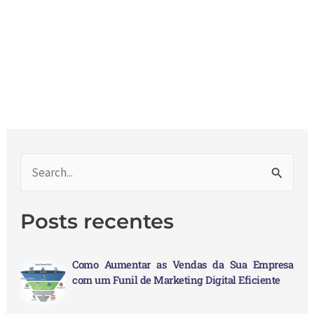
P
e
Posts recentes
s
q
Como Aumentar as Vendas da Sua Empresa
u
com um Funil de Marketing Digital Eficiente
i