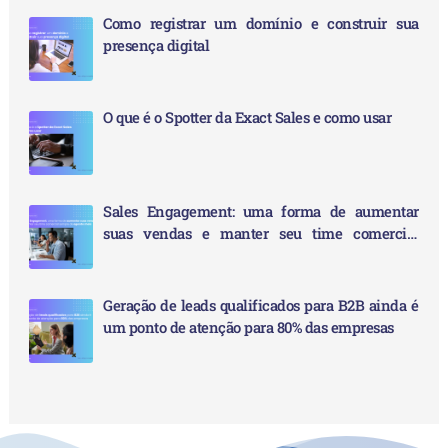
s
Como registrar um domínio e construir sua
a
presença digital
r
p
O que é o Spotter da Exact Sales e como usar
o
r
:
Sales Engagement: uma forma de aumentar
suas vendas e manter seu time comercial
sempre de agenda cheia
Geração de leads qualificados para B2B ainda é
um ponto de atenção para 80% das empresas